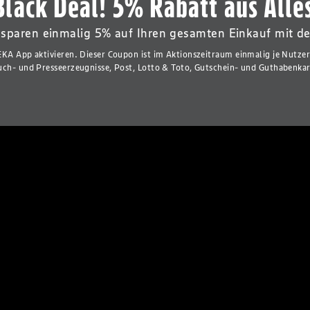
Black Deal! 5% Rabatt aus Alle
 sparen einmalig 5% auf Ihren gesamten Einkauf mit d
KA App aktivieren. Dieser Coupon ist im Aktionszeitraum einmalig je Nutze
uch- und Presseerzeugnisse, Post, Lotto & Toto, Gutschein- und Guthabenka