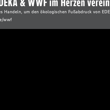
DEKA & WWF im Herzen verein
ges Handeln, um den ökologischen Fußabdruck von EDEK
de/wwf