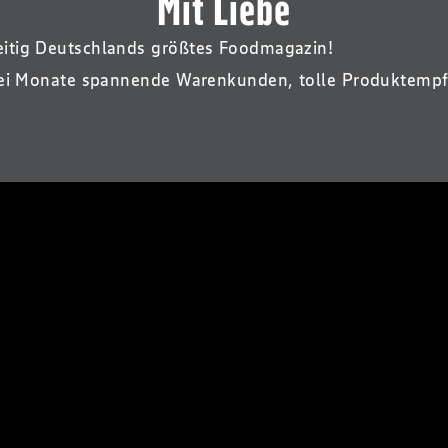
Mit Liebe
itig Deutschlands größtes Foodmagazin!
ei Monate spannende Warenkunden, tolle Produktempfeh